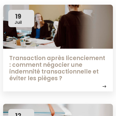
19
Juil
Transaction après licenciement
: comment négocier une
indemnité transactionnelle et
éviter les pièges ?
12