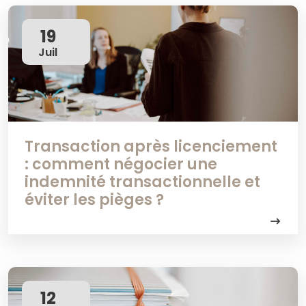
19
Juil
Transaction après licenciement
: comment négocier une
indemnité transactionnelle et
éviter les pièges ?
12