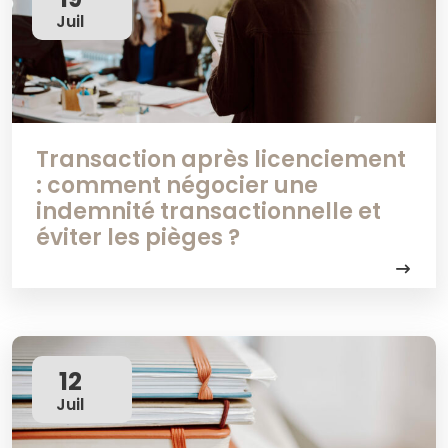
Juil
Transaction après licenciement
: comment négocier une
indemnité transactionnelle et
éviter les pièges ?
12
Juil