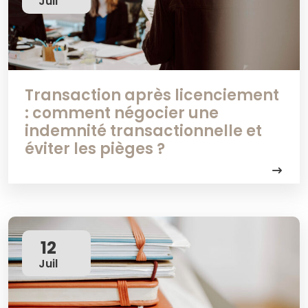
Juil
Transaction après licenciement
: comment négocier une
indemnité transactionnelle et
éviter les pièges ?
12
Juil