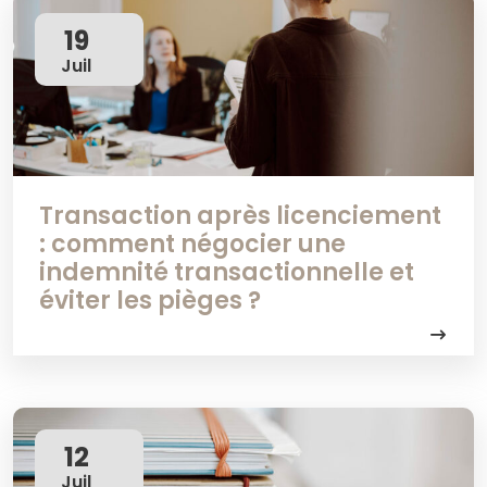
19
Juil
Transaction après licenciement
: comment négocier une
indemnité transactionnelle et
éviter les pièges ?
12
Juil