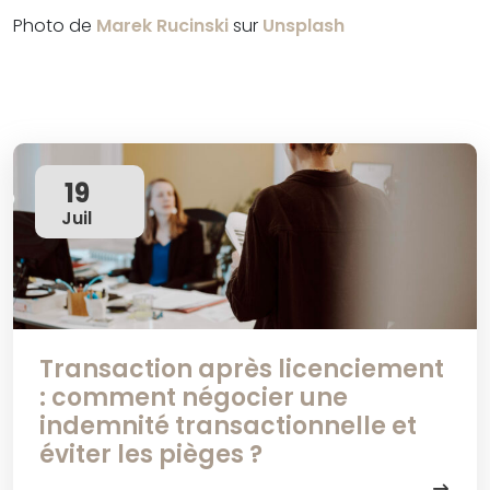
Photo de
Marek Rucinski
sur
Unsplash
19
Juil
Transaction après licenciement
: comment négocier une
indemnité transactionnelle et
éviter les pièges ?