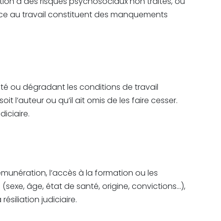
tion à des risques psychosociaux non traités, ou
nce au travail constituent des manquements
ité ou dégradant les conditions de travail
it l’auteur ou qu’il ait omis de les faire cesser.
diciaire.
rémunération, l’accès à la formation ou les
 (sexe, âge, état de santé, origine, convictions…),
siliation judiciaire.