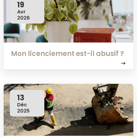
19
Avr
2026
Mon licenciement est-il abusif ?
13
Déc
2025