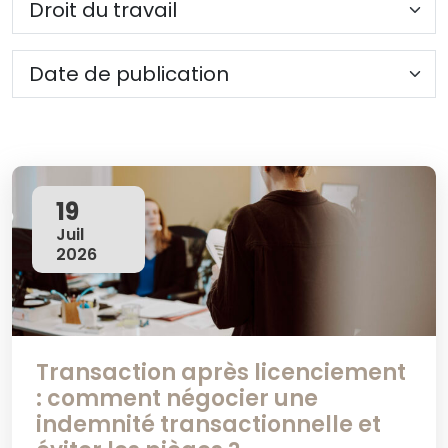
19
Juil
2026
Transaction après licenciement
: comment négocier une
indemnité transactionnelle et