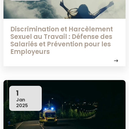
Discrimination et Harcèlement
Sexuel au Travail : Défense des
Salariés et Prévention pour les
Employeurs
1
Jan
2025